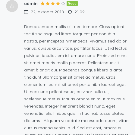
admin
Good
22, oktober 2018
21:09
Donec semper mollis elit nec tempor. Class aptent
taciti sociosqu ad litora torquent per conubia
nostra, per inceptos himenaeos. Vivamus sed dolor
varius, cursus arcu vitae, porttitor lacus. Ut id lectus
pulvinar, iaculis sem id, ornare nunc. Proin sed nunc
sit amet mauris mollis placerat. Pellentesque sit
amet blandit dui. Maecenas congue libero a ante
tincidunt ullamcorper sit amet ac metus. Cras
elementum leo mi, sit amet porta nibh laoreet eget.
Ut nec nunc pellentesque, pulvinar nulla ut,
scelerisque metus. Mauris ornare enim ut maximus
venenatis. Integer hendrerit blandit nunc, eget
venenatis felis finibus quis. In hac habitasse platea
dictumst. Aliquam vulputate malesuada quam, vitae
cursus magna vehicula id. Sed est erat, ornare eu
quam ac, iaculis mattis lorem. Pellentesque sit amet