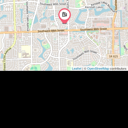
Leaflet
| ©
OpenStreetMap
contributors