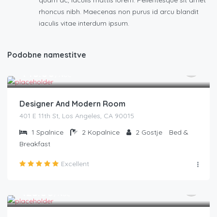
rhoncus nibh. Maecenas non purus id arcu blandit
iaculis vitae interdum ipsum.
Podobne namestitve
€
145.00
/Noč
Designer And Modern Room
401 E 11th St, Los Angeles, CA 90015
1
Spalnice
2
Kopalnice
2
Gostje
Bed &
Breakfast
Excellent
€
125.00
/Noč