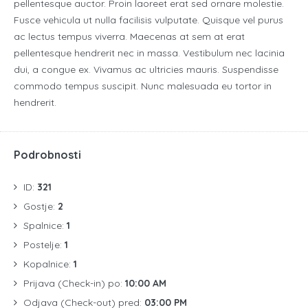
pellentesque auctor. Proin laoreet erat sed ornare molestie.
Fusce vehicula ut nulla facilisis vulputate. Quisque vel purus
ac lectus tempus viverra. Maecenas at sem at erat
pellentesque hendrerit nec in massa. Vestibulum nec lacinia
dui, a congue ex. Vivamus ac ultricies mauris. Suspendisse
commodo tempus suscipit. Nunc malesuada eu tortor in
hendrerit.
Podrobnosti
ID:
321
Gostje:
2
Spalnice:
1
Postelje:
1
Kopalnice:
1
Prijava (Check-in) po:
10:00 AM
Odjava (Check-out) pred:
03:00 PM